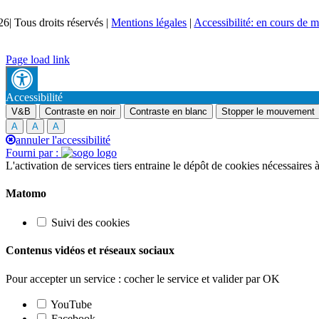
26| Tous droits réservés |
Mentions légales
|
Accessibilité: en cours de 
Page load link
Accessibilité
V&B
Contraste en noir
Contraste en blanc
Stopper le mouvement
A
A
A
annuler l'accessibilité
Fourni par :
L'activation de services tiers entraine le dépôt de cookies nécessaires
Matomo
Suivi des cookies
Contenus vidéos et réseaux sociaux
Pour accepter un service : cocher le service et valider par OK
YouTube
Facebook