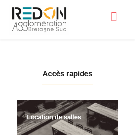
Passer
au
Navig
contenu
à
Accueil
bascu
Accès rapides
Location de salles