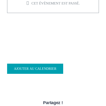
CET ÉVÈNEMENT EST PASSÉ.
DÉPISTAGE DENTAIRE
MASSÉRAC
19/04/2024 @ 15h00
-
18h00
AJOUTER AU CALENDRIER
Partagez !