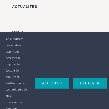
ACTUALITÉS
MENU
En autorisant
accueil
ces services
tiers, vous
acceptez le
dépôt et la
lecture de
cookies et
l'utilisation de
ACCEPTER
DÉCLINER
technologies de
2026| Tous droits résetrvés |
Mentions légales
|
Accessibilité
|
suivi
Plan du site
nécessaires à
leur bon