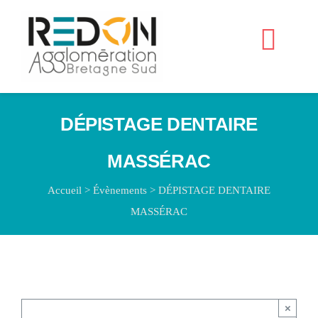
Passer
au
Navig
contenu
à
Accueil
bascu
DÉPISTAGE DENTAIRE
MASSÉRAC
Accueil
>
Évènements
>
DÉPISTAGE DENTAIRE
MASSÉRAC
×