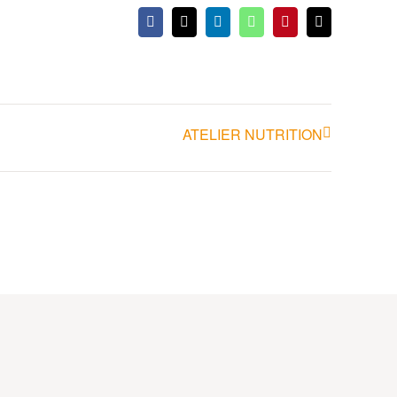
Facebook
X
LinkedIn
WhatsApp
Pinterest
Email
ATELIER NUTRITION