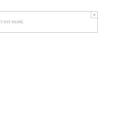
×
 EST PASSÉ.
02/2024 @ 18h00
-
23h00